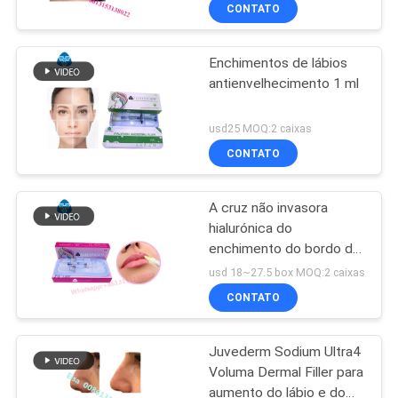
CONTATO
CONTROLE
Enchimentos de lábios
DE
9
antienvelhecimento 1 ml
QUALIDADE
estético
usd25 MOQ:2 caixas
CONTACTE-
CONTATO
NOS
A cruz não invasora
hialurónica do
NOTÍCIAS
enchimento do bordo do
112
ácido de Fosyderm ligou
usd 18~27.5 box MOQ:2 caixas
enchimentos do HA
enchimento cutâneo
CASOS
CONTATO
injectável
Juvederm Sodium Ultra4
SOLICITE
Voluma Dermal Filler para
UM
aumento do lábio e do