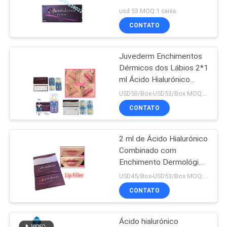
queixo
ORÇAMENTO
usd 53 MOQ:1 caixa
CONTATO
62
SHOPPING
Enchimentos
Juvederm Enchimentos
ONLINE
Dérmicos dos Lábios 2*1
cutâneos do bordo
ml Ácido Hialurónico
Injecção Cruzada
MAPA
USD50/Box-USD53/Box MOQ:1 caixa
CONTATO
DO
SITE
2 ml de Ácido Hialurónico
51
Combinado com
PRIVACY
Enchimento cutâneo
Enchimento Dermológico
Juvederm Injecções de
POLICY
USD45/Box-USD53/Box MOQ:1 caixa
ligado cruz
Enchimento de Lábios
CONTATO
Ácido hialurónico