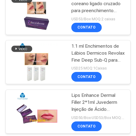
coreano ligado cruzado
para preenchimento
22
cutâneo Juvederm
USD53/Box MOQ:2 caixas
Injeções de
Gel médico de
CONTATO
preenchimento labial
Hyaluronate do
1.1 ml Enchimentos de
sódio
Lábios Dermicos Revolax
Fine Deep Sub-Q para
Injecção de Ácido
USD25 MOQ:1Caixas
Hyalurónico Anti- Rugas
CONTATO
57
Enchimento do
Lips Enhance Dermal
Filler 2*1ml Juvederm
Facial do ácido
Injeção de Ácido
hialurónico
Hialurónico
USD50/Box-USD53/Box MOQ:1 caixa
CONTATO