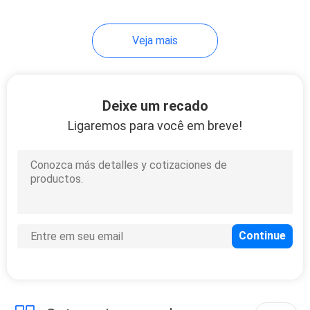
27
Veja mais
Enchimento do peito
do ácido hialurónico
Deixe um recado
Ligaremos para você em breve!
20
Enchimentos
cutâneos para as
nádegas