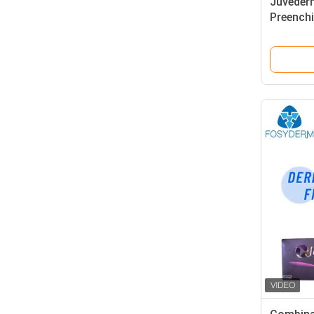
Juveder
Preench
Rugas I