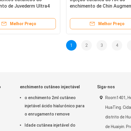
nto de Juvederm Ultra4
enchimento de Chin Augmen
injeção ácida hialurónica
Cross Linked Juvederm Ultr
Melhor Preço
Melhor Preço
1
2
3
4
o
enchimento cutâneo injectável
Siga-nos
o enchimento 2ml cutâneo
Room1401, He
injetável ácido hialurónico para
HuaTing. Cida
o enrugamento remove
distrito de Hua
Idade cutânea injetável do
de Huaiyin. Pr