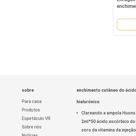
enchime
24mg/Ml 
dos anti
sobre
enchimento cutâneo do ácid
Para casa
hialurónico
Produtos
Clareando a ampola Huons
Espetáculo VR
2ml*50 ácido ascórbico do
Sobre nós
soro da vitamina da injeção
Notícias