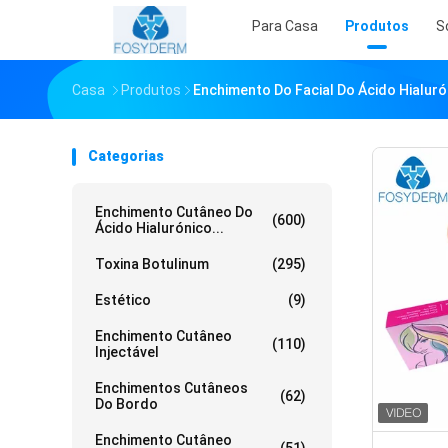
Para Casa
Produtos
S
Casa
Produtos
Enchimento Do Facial Do Ácido Hialuró
Categorias
Enchimento Cutâneo Do
(600)
Ácido Hialurónico...
Toxina Botulinum
(295)
Estético
(9)
Enchimento Cutâneo
(110)
Injectável
Enchimentos Cutâneos
(62)
Do Bordo
Enchimento Cutâneo