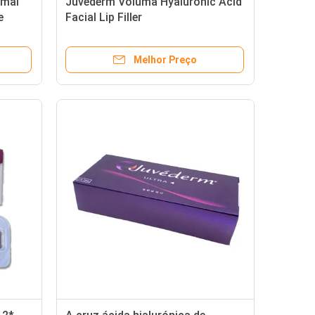
rmal
Juvederm Voluma Hyaluronic Acid
e
Facial Lip Filler
sto
Melhor Preço