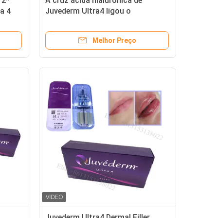
 2*
A cruz ácida hialurónica de
ra 4
Juvederm Ultra4 ligou o
bial
enchimento cutâneo 24mg/Ml
Melhor Preço
Juvederm Ultra4 Dermal Filler