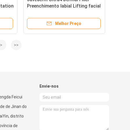
tation
Preenchimento labial Lifting facial
a4
Ha Gel Injeção
Melhor Preço
>
>>
Envie-nos
ngda Feicui
de de Jinan do
iYin, distrito
ovíncia de