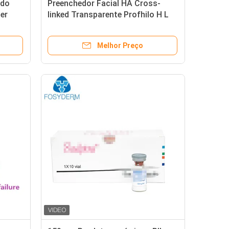
ido
Preenchedor Facial HA Cross-
ler
linked Transparente Profhilo H L
Para Lifting Facial
Melhor Preço