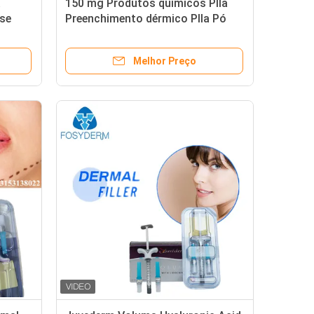
a
150 mg Produtos químicos Plla
ase
Preenchimento dérmico Plla Pó
Poli L Ácido Láctico ISO
Melhor Preço