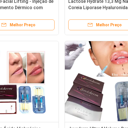
Facial Lifting - Injeção de
Lactose Hydrate 13,3 Mg N
imento Dérmico com
Coreia Liporase Hyaluronid
alurônico de Alta
1500iu Para Dissolução de
ração para Suavização e
Enchimentos Cérmicos
Melhor Preço
Melhor Preço