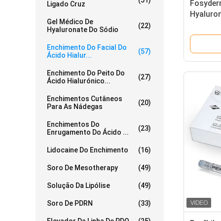
(51)
Fosyder
Ligado Cruz
Hyaluron
Gel Médico De
Cirurgia
(22)
Hyaluronate Do Sódio
Enchimento Do Facial Do
(57)
Ácido Hialur...
Enchimento Do Peito Do
(27)
Ácido Hialurónico...
Enchimentos Cutâneos
(20)
Para As Nádegas
Enchimentos Do
(23)
Enrugamento Do Ácido ...
Lidocaine Do Enchimento
(16)
Soro De Mesotherapy
(49)
Solução Da Lipólise
(49)
Soro De PDRN
(33)