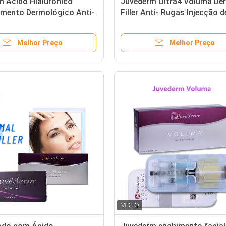
m Ácido Hialurónico
Juvederm Ultra4 Voluma De
imento Dermológico Anti-
Filler Anti- Rugas Injecção d
njecção Para Rosto
Ácido Hialurónico para o ro
Melhor Preço
Melhor Preço