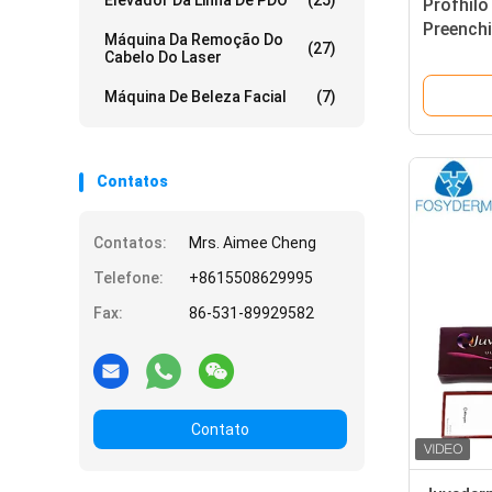
Elevador Da Linha De PDO
(25)
Profhilo 
Preench
Máquina Da Remoção Do
(27)
Ácido Hi
Cabelo Do Laser
Concent
Máquina De Beleza Facial
(7)
Lifting
Contatos
Contatos:
Mrs. Aimee Cheng
Telefone:
+8615508629995
Fax:
86-531-89929582
Contato