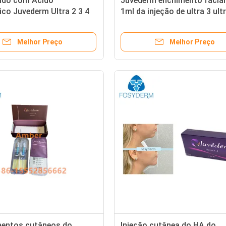
do com Ácido
Juvederm enchimento facial
ico Juvederm Ultra 2 3 4
1ml da injeção de ultra 3 ult
Voluma para a dobra Nasola
Melhor Preço
Melhor Preço
entos cutâneos do
Injeção cutânea do HA do