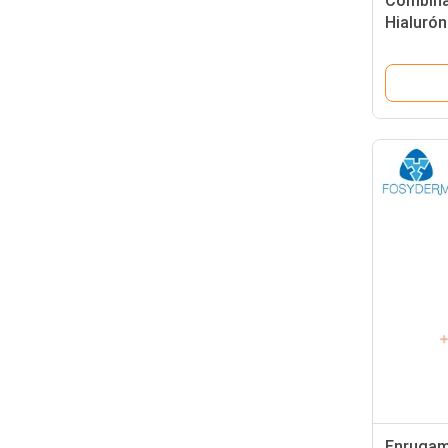
Combina
Hialurón
Enrugam