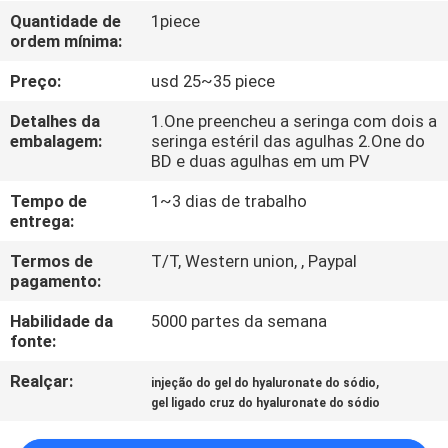
Quantidade de
1piece
ordem mínima:
CONTROLE
DE
Preço:
usd 25~35 piece
QUALIDADE
Detalhes da
1.One preencheu a seringa com dois a
embalagem:
seringa estéril das agulhas 2.One do
BD e duas agulhas em um PV
CONTACTE-
Tempo de
1~3 dias de trabalho
NOS
entrega:
Termos de
T/T, Western union, , Paypal
NOTÍCIAS
pagamento:
Habilidade da
5000 partes da semana
CASOS
fonte:
Realçar:
,
injeção do gel do hyaluronate do sódio
SOLICITE
gel ligado cruz do hyaluronate do sódio
UM