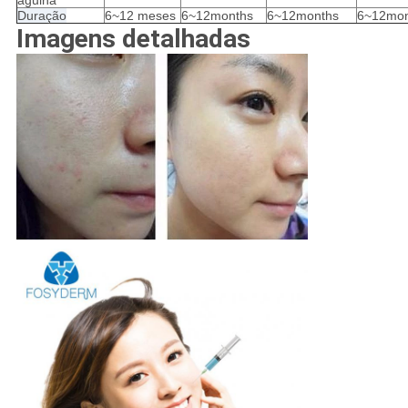
Duração
6~12 meses
6~12months
6~12months
6~12mon
Imagens detalhadas