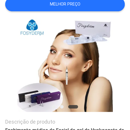
MELHOR PREÇO
ORÇAMENTO
SHOPPING
ONLINE
MAPA
DO
SITE
PRIVACY
POLICY
Descrição de produto