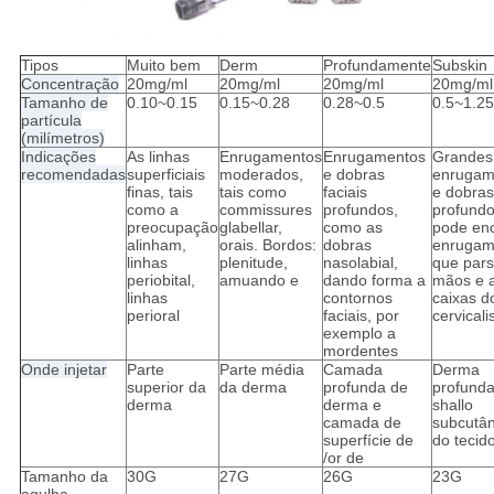
Tipos
Muito bem
Derm
Profundamente
Subskin
Concentração
20mg/ml
20mg/ml
20mg/ml
20mg/ml
Tamanho de
0.10~0.15
0.15~0.28
0.28~0.5
0.5~1.25
partícula
(milímetros)
Indicações
As linhas
Enrugamentos
Enrugamentos
Grandes
recomendadas
superficiais
moderados,
e dobras
enrugam
finas, tais
tais como
faciais
e dobras
como a
commissures
profundos,
profundo
preocupação
glabellar,
como as
pode en
alinham,
orais. Bordos:
dobras
enrugam
linhas
plenitude,
nasolabial,
que pars
periobital,
amuando e
dando forma a
mãos e 
linhas
contornos
caixas d
perioral
faciais, por
cervicali
exemplo a
mordentes
Onde injetar
Parte
Parte média
Camada
Derma
superior da
da derma
profunda de
profunda
derma
derma e
shallo
camada de
subcutâ
superfície de
do tecid
/or de
Tamanho da
30G
27G
26G
23G
agulha