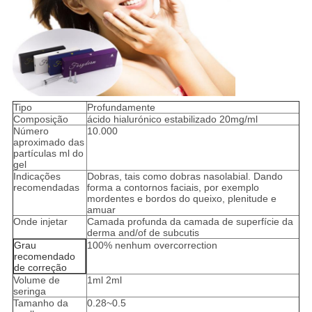
Tipo
Profundamente
Composição
ácido hialurónico estabilizado 20mg/ml
Número
10.000
aproximado das
partículas ml do
gel
Indicações
Dobras, tais como dobras nasolabial. Dando
recomendadas
forma a contornos faciais, por exemplo
mordentes e bordos do queixo, plenitude e
amuar
Onde injetar
Camada profunda da camada de superfície da
derma and/of de subcutis
Grau
100% nenhum overcorrection
recomendado
de correção
Volume de
1ml 2ml
seringa
Tamanho da
0.28~0.5