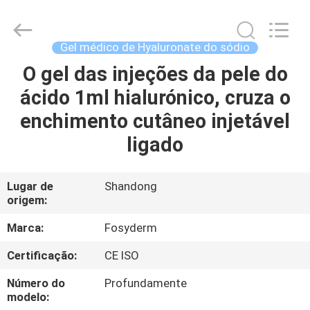
Jinan
Fosychan
International
Trading
Co.,
Gel médico de Hyaluronate do sódio
Ltd..
All
O gel das injeções da pele do
PARA
Rights
Reserved.
ácido 1ml hialurónico, cruza o
CASA
enchimento cutâneo injetável
PRODUTOS
ligado
SOBRE
Lugar de
Shandong
origem:
NÓS
Marca:
Fosyderm
VISITA
Certificação:
CE ISO
À
Número do
Profundamente
FÁBRICA
modelo: