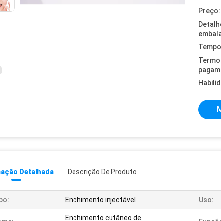
Preço:
Detalh
embal
Tempo 
Termo
pagam
Habili
M
mação Detalhada
Descrição De Produto
po:
Enchimento injectável
Uso:
Enchimento cutâneo de