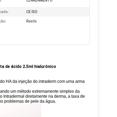
o:
CLAREAMENTO
icado:
CE ISO
ção:
Rosto
a de ácido 2.5ml hialurónico
 do HA da injeção do intraderm com uma arma
 usando um método extremamente simples da
o Intradermal diretamente na derma, a taxa de
os problemas de pele da água.