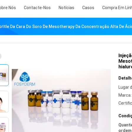
obre Nós
Contacte-Nos
Notícias
Casos
Compra Em Lin
Bottle Da Cara Do Soro De Mesotherapy Da Concentração Alta De Áci
Injeçã
Mesot
hialur
Detalh
Lugar 
Marca:
Certifi
Condiç
Quanti
ordem 