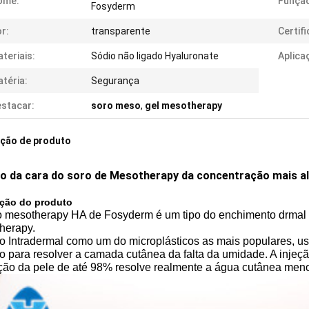
ome:
Funçã
Fosyderm
r:
transparente
Certif
teriais:
Sódio não ligado Hyaluronate
Aplica
téria:
Segurança
stacar:
soro meso
,
gel mesotherapy
ição de produto
ão da cara do soro de Mesotherapy da concentração mais alt
ição do produto
o mesotherapy HA de Fosyderm é um tipo do enchimento drmal
herapy.
ão Intradermal como um do microplásticos as mais populares,
o para resolver a camada cutânea da falta da umidade. A injeçã
ção da pele de até 98% resolve realmente a água cutânea men