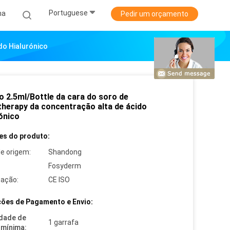
Portuguese
ha
Pedir um orçamento
do Hialurónico
o 2.5ml/Bottle da cara do soro de
herapy da concentração alta de ácido
ónico
es do produto:
de origem:
Shandong
Fosyderm
cação:
CE ISO
ões de Pagamento e Envio:
dade de
1 garrafa
mínima: