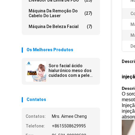
Elevador Da Linha De PDO
(25)
N
Máquina Da Remoção Do
(27)
Co
Cabelo Do Laser
Ma
Máquina De Beleza Facial
(7)
Ma
De
Os Melhores Produtos
Descr
Soro facial ácido
hialurónico meso dos
cuidados com a pele
injeç
que clarea hidratar
Descr
O sor
Contatos
mesot
Injeç
injeçã
Contatos:
Mrs. Aimee Cheng
absor
Telefone:
+8615508629995