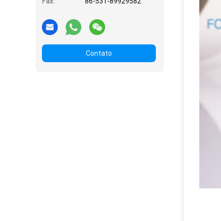
Fax:
86-531-89929582
Contato