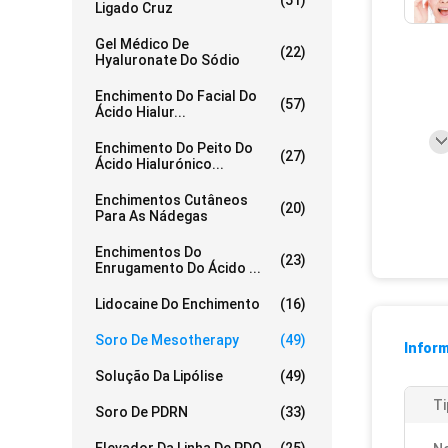
(51)
Ligado Cruz
Gel Médico De
(22)
Hyaluronate Do Sódio
Enchimento Do Facial Do
(57)
Ácido Hialur...
Enchimento Do Peito Do
(27)
Ácido Hialurónico...
Enchimentos Cutâneos
(20)
Para As Nádegas
Enchimentos Do
(23)
Enrugamento Do Ácido ...
Lidocaine Do Enchimento
(16)
Soro De Mesotherapy
(49)
Infor
Solução Da Lipólise
(49)
Ti
Soro De PDRN
(33)