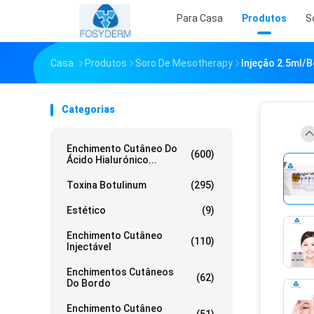
Para Casa
Produtos
S
Casa
Produtos
Soro De Mesotherapy
Injeção 2.5ml/
Categorias
Enchimento Cutâneo Do
(600)
Ácido Hialurónico...
Toxina Botulinum
(295)
Estético
(9)
Enchimento Cutâneo
(110)
Injectável
Enchimentos Cutâneos
(62)
Do Bordo
Enchimento Cutâneo