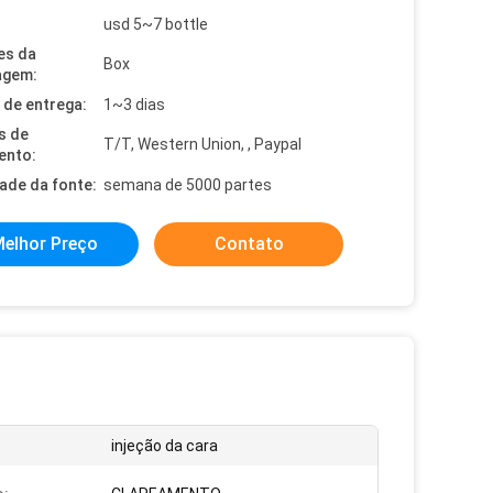
usd 5~7 bottle
es da
Box
agem:
de entrega:
1~3 dias
s de
T/T, Western Union, , Paypal
ento:
dade da fonte:
semana de 5000 partes
elhor Preço
Contato
injeção da cara