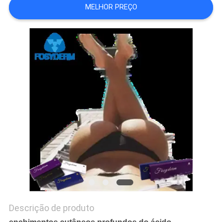
MELHOR PREÇO
ORÇAMENTO
SHOPPING
ONLINE
MAPA
DO
SITE
PRIVACY
POLICY
Descrição de produto