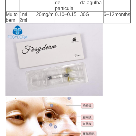
de
da agulha
partícula
Muito
1ml
20mg/ml
0.10~0.15
30G
6~12months
bem
2ml