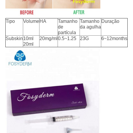
Tipo
Volume
HA
Tamanho
Tamanho
Duração
de
da agulha
partícula
Subskin
10ml
20mg/ml
0.5~1.25
23G
6~12months
20ml