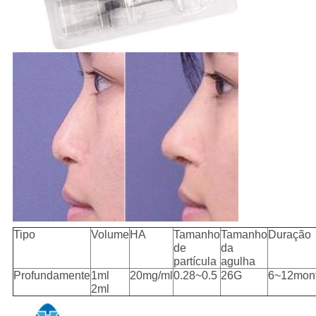
Tipo
Volume
HA
Tamanho
Tamanho
Duração
de
da
partícula
agulha
Profundamente
1ml
20mg/ml
0.28~0.5
26G
6~12mon
2ml