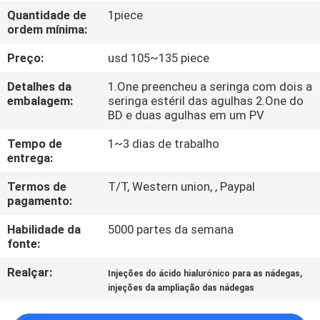
Quantidade de
1piece
ordem mínima:
CONTROLE
DE
Preço:
usd 105~135 piece
QUALIDADE
Detalhes da
1.One preencheu a seringa com dois a
embalagem:
seringa estéril das agulhas 2.One do
BD e duas agulhas em um PV
CONTACTE-
Tempo de
1~3 dias de trabalho
NOS
entrega:
Termos de
T/T, Western union, , Paypal
NOTÍCIAS
pagamento:
Habilidade da
5000 partes da semana
CASOS
fonte:
Realçar:
,
Injeções do ácido hialurónico para as nádegas
SOLICITE
injeções da ampliação das nádegas
UM