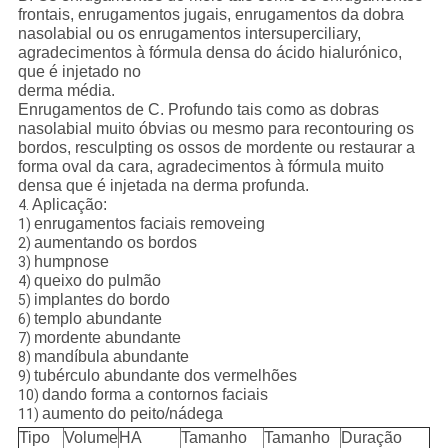
frontais, enrugamentos jugais, enrugamentos da dobra
nasolabial ou os enrugamentos intersuperciliary,
agradecimentos à fórmula densa do ácido hialurónico,
que é injetado no
derma média.
Enrugamentos de C. Profundo tais como as dobras
nasolabial muito óbvias ou mesmo para recontouring os
bordos, resculpting os ossos de mordente ou restaurar a
forma oval da cara, agradecimentos à fórmula muito
densa que é injetada na derma profunda.
Aplicação:
4.
enrugamentos faciais removeing
1)
aumentando os bordos
2)
humpnose
3)
queixo do pulmão
4)
implantes do bordo
5)
templo abundante
6)
mordente abundante
7)
mandíbula abundante
8)
tubérculo abundante dos vermelhões
9)
dando forma a contornos faciais
10)
aumento do peito/nádega
11)
Tipo
Volume
HA
Tamanho
Tamanho
Duração