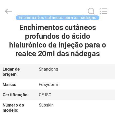
Jinan
Fosychan
International
Trading
Co.,
Enchimentos cutâneos para as nádegas
Ltd..
All
Enchimentos cutâneos
PARA
Rights
Reserved.
profundos do ácido
CASA
hialurónico da injeção para o
PRODUTOS
realce 20ml das nádegas
SOBRE
Lugar de
Shandong
origem:
NÓS
Marca:
Fosyderm
VISITA
Certificação:
CE ISO
À
Número do
Subskin
FÁBRICA
modelo: