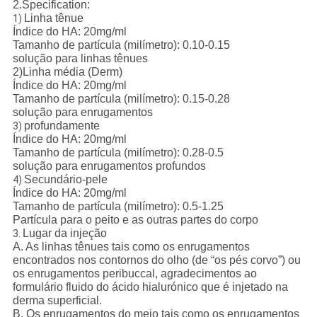
2.Specification:
Linha tênue
1)
Índice do HA: 20mg/ml
Tamanho de partícula (milímetro): 0.10-0.15
solução para linhas tênues
2)Linha média (Derm)
Índice do HA: 20mg/ml
Tamanho de partícula (milímetro): 0.15-0.28
solução para enrugamentos
profundamente
3)
Índice do HA: 20mg/ml
Tamanho de partícula (milímetro): 0.28-0.5
solução para enrugamentos profundos
Secundário-pele
4)
Índice do HA: 20mg/ml
Tamanho de partícula (milímetro): 0.5-1.25
Partícula para o peito e as outras partes do corpo
Lugar da injeção
3.
A. As linhas tênues tais como os enrugamentos
encontrados nos contornos do olho (de “os pés corvo”) ou
os enrugamentos peribuccal, agradecimentos ao
formulário fluido do ácido hialurónico que é injetado na
derma superficial.
B. Os enrugamentos do meio tais como os enrugamentos