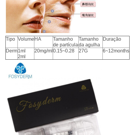
Tipo
Volume
HA
Tamanho
Tamanho
Duração
de partícula
da agulha
Derm
1ml
20mg/ml
0.15~0.28
27G
6~12months
2ml