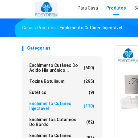
Para Casa
Produtos
S
Casa
Produtos
Enchimento Cutâneo Injectável
Categorias
Enchimento Cutâneo Do
(600)
Ácido Hialurónico...
Toxina Botulinum
(295)
Estético
(9)
Enchimento Cutâneo
(110)
Injectável
Enchimentos Cutâneos
(62)
Do Bordo
Enchimento Cutâneo