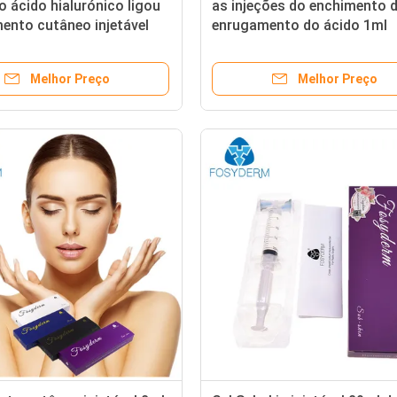
o ácido hialurónico ligou
as injeções do enchimento 
ento cutâneo injetável
enrugamento do ácido 1ml
testa/bordo/mordente
hialurónico, cruzam o ench
cutâneo ligado
Melhor Preço
Melhor Preço