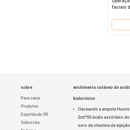
Operação
faciais 
hialurón
rejuven
sobre
enchimento cutâneo do ácid
Para casa
hialurónico
Produtos
Clareando a ampola Huons
Espetáculo VR
2ml*50 ácido ascórbico do
Sobre nós
soro da vitamina da injeção