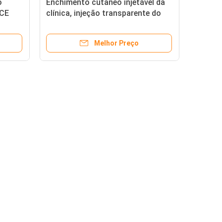
o
Enchimento cutâneo injetável da
 CE
clínica, injeção transparente do
ácido hialurónico
Melhor Preço