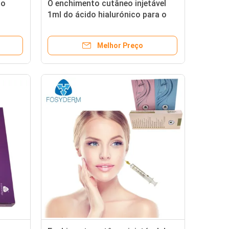
do
O enchimento cutâneo injetável
1ml do ácido hialurónico para o
imento
cuidado facial jejua transporte
Melhor Preço