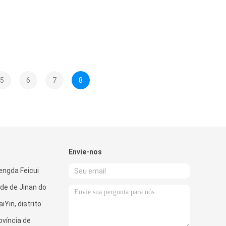
5
6
7
8
Envie-nos
ngda Feicui
de de Jinan do
iYin, distrito
ovíncia de