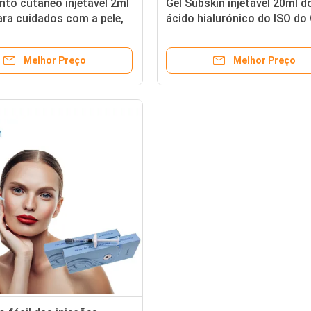
to cutâneo injetável 2ml
Gel Subskin injetável 20ml d
ra cuidados com a pele,
ácido hialurónico do ISO do
do gel do ácido
para os peitos e as nádegas
ico
Melhor Preço
Melhor Preço