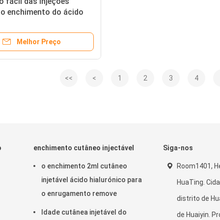
 fácil das injeções
do enchimento do ácido
ico da beleza para o
escimento
Melhor Preço
<<
<
1
2
3
4
o
enchimento cutâneo injectável
Siga-nos
o enchimento 2ml cutâneo
Room1401, He
injetável ácido hialurónico para
HuaTing. Cida
o enrugamento remove
distrito de Hua
Idade cutânea injetável do
de Huaiyin. Pr