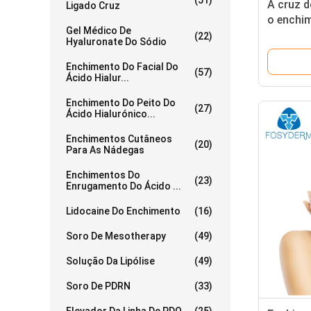
(51)
A cruz d
Ligado Cruz
o enchim
Gel Médico De
para a 
(22)
Hyaluronate Do Sódio
Enchimento Do Facial Do
(57)
Ácido Hialur...
Enchimento Do Peito Do
(27)
Ácido Hialurónico...
Enchimentos Cutâneos
(20)
Para As Nádegas
Enchimentos Do
(23)
Enrugamento Do Ácido ...
Lidocaine Do Enchimento
(16)
Soro De Mesotherapy
(49)
Solução Da Lipólise
(49)
Soro De PDRN
(33)