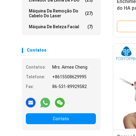
Elevador Da Linha De PDO
(25)
Enchimen
do HA pa
Máquina Da Remoção Do
(27)
injeção 
Cabelo Do Laser
hialurón
Máquina De Beleza Facial
(7)
Contatos
Contatos:
Mrs. Aimee Cheng
Telefone:
+8615508629995
Fax:
86-531-89929582
Contato