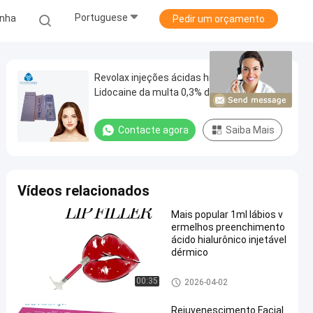
Portuguese
inha
Pedir um orçamento
Revolax injeções ácidas hialurónicas do
Lidocaine da multa 0,3% de 1,1 Ml para
enrugamentos
Contacte agora
Saiba Mais
Vídeos relacionados
Mais popular 1ml lábios v
ermelhos preenchimento
ácido hialurônico injetável
dérmico
enchimento cutâneo do ácido
00:35
2026-04-02
hialurónico
Rejuvenescimento Facial