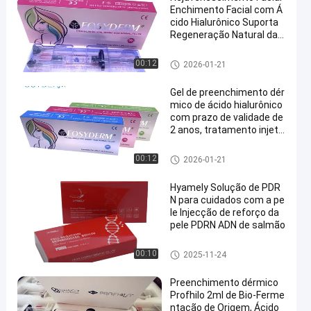
Enchimento Facial com Á
cido Hialurônico Suporta
Regeneração Natural da
Pele e Brilho Jovem
enchimento cutâneo do ácido
00:12
2026-01-21
hialurónico
Gel de preenchimento dér
mico de ácido hialurônico
com prazo de validade de
2 anos, tratamento injetá
vel aceitável para OEM pa
ra rejuvenescimento da p
enchimento cutâneo do ácido
00:12
2026-01-21
ele e restauração de volu
hialurónico
me
Hyamely Solução de PDR
N para cuidados com a pe
le Injecção de reforço da
pele PDRN ADN de salmão
estético
00:10
2025-11-24
Preenchimento dérmico
Profhilo 2ml de Bio-Ferme
ntação de Origem, Ácido