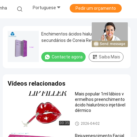
Portuguese
inha
Pedir um orçamento
Enchimentos ácidos hialurónicos
secundários de Coreia Revolax 1.1Ml Q
para a remodelação do nariz
Contacte agora
Saiba Mais
Vídeos relacionados
Mais popular 1ml lábios v
ermelhos preenchimento
ácido hialurônico injetável
dérmico
enchimento cutâneo do ácido
00:35
2026-04-02
hialurónico
Rejuvenescimento Facial