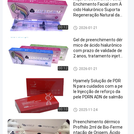
Enchimento Facial com Á
cido Hialurônico Suporta
Regeneração Natural da
Pele e Brilho Jovem
enchimento cutâneo do ácido
00:12
2026-01-21
hialurónico
Gel de preenchimento dér
mico de ácido hialurônico
com prazo de validade de
2 anos, tratamento injetá
vel aceitável para OEM pa
ra rejuvenescimento da p
enchimento cutâneo do ácido
00:12
2026-01-21
ele e restauração de volu
hialurónico
me
Hyamely Solução de PDR
N para cuidados com a pe
le Injecção de reforço da
pele PDRN ADN de salmão
estético
00:10
2025-11-24
Preenchimento dérmico
Profhilo 2ml de Bio-Ferme
ntação de Origem, Ácido